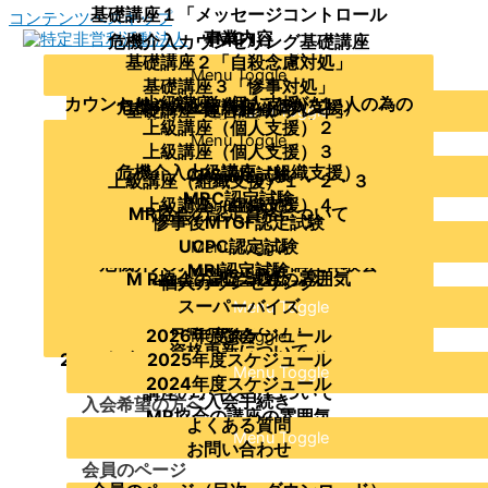
基礎講座１「メッセージコントロール
コンテンツへスキップ
（MC）」
事業内容
危機介入カウンセリング基礎講座
基礎講座２「自殺念慮対処」
理事・アドバイザー
Menu Toggle
当協会について
こころのSOSピアサポートレッスン
基礎講座３「惨事対処」
主要資格者の紹介
カウンセリングを学んだことがない人の為の
上級講座（個人支援）１
危機介入上級講座（個人支援）
基礎講座４「ロールプレイ」
運営組織
Menu Toggle
基礎講座準備編（傾聴）
上級講座（個人支援）２
協会の沿革及び活動実績
企業・組織への支援の概要
Menu Toggle
基礎講座を受講したい方が参加できる講座
支援を受けたい
クライシス・カウンセリング～ガイダンス編
上級講座（個人支援）３
定款
支援実績
危機介入上級講座（組織支援）
CPS認定試験
～
Menu Toggle
Menu Toggle
上級講座（組織支援）１・２・３
研修講師派遣
MRC認定試験
危機介入カウンセリング講座体験会
上級講座（組織支援）４
Menu Toggle
学びたい
M R協会の講座の概要
MR協会の認定資格について
惨事後MTGF認定試験
メッセージコントロール体験講座
MCに関する講座
Menu Toggle
Menu Toggle
UCPC認定試験
メッセージコントロールのオンライン講座
Menu Toggle
メッセージコントロール普及講師養成講座
危機介入カウンセリング講座体験会
MRI認定試験
Menu Toggle
相談したい
M R協会の認定試験の概要
M R協会の認定試験の雰囲気
個人カウンセリング
実技指導者向け勉強会
MRSI認定試験
受験者へのアドバイス
各種勉強会
スーパーバイズ
Menu Toggle
Menu Toggle
危機介入上級講座（組織支援）修了者向け勉
合格おめでとう！
2026年度スケジュール
強会
Menu Toggle
年間スケジュール
資格更新について
2024年度：UCPC勉強会・惨事後ミーティン
2025年度スケジュール
公開講座
Menu Toggle
認定に関する過去の変更案内
2024年度スケジュール
グ勉強会・MRI勉強会
講座のテキストについて
ご入会手続き
入会希望の方へ
MR協会の講座の雰囲気
よくある質問
Menu Toggle
お問い合わせ
会員のページ