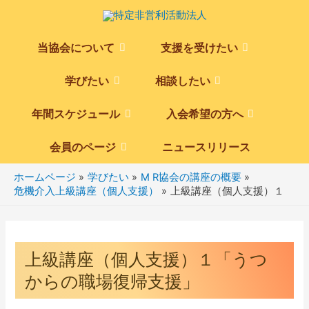
当協会について
支援を受けたい
Menu
Menu
Toggle
Toggle
学びたい
相談したい
Menu
Menu
Toggle
Toggle
年間スケジュール
入会希望の方へ
Menu
Menu
Toggle
Toggle
会員のページ
ニュースリリース
Menu
Toggle
ホームページ
学びたい
M R協会の講座の概要
危機介入上級講座（個人支援）
上級講座（個人支援）１
上級講座（個人支援）１「うつ
からの職場復帰支援」