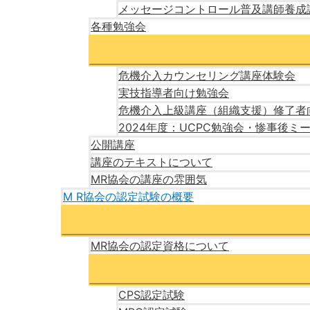
メッセージコントロール普及講師養成
各種勉強会
危機介入カウンセリング講座体験会
実技指導者向け勉強会
危機介入上級講座（組織支援）修了者
2024年度：UCPC勉強会・惨事後ミ
公開講座
講座のテキストについて
MR協会の講座の雰囲気
M R協会の認定試験の概要
MR協会の認定資格について
CPS認定試験