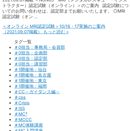
トラクター）認定試験（オンライン）＞のご案内 認定試験につ
いてのお問い合わせは、認定部までお願いいたします。 ◎MRI
認定試験（オン …
＜オンライン MRI認定試験＞10/16・17実施のご案内
（2021.09.07掲載）
もっと読む »
タグ一覧
＃0担当：事務局・会員部
＃0担当：企画部
＃0担当：認定部
＃0担当：講習部
＃1開催地：仙台
＃1開催地：名古屋
＃1開催地：東京
＃1開催地：福岡
＃CC～ガイダンス編～
＃cps
＃Crisis
＃ISS
＃MC³
＃MCCC
＃MC体験講座
＃MC入門講座