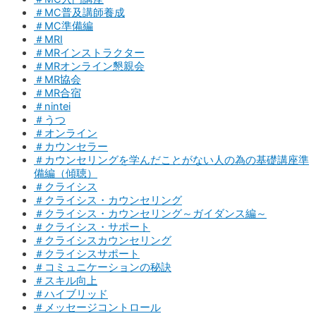
＃MC普及講師養成
＃MC準備編
＃MRI
＃MRインストラクター
＃MRオンライン懇親会
＃MR協会
＃MR合宿
＃nintei
＃うつ
＃オンライン
＃カウンセラー
＃カウンセリングを学んだことがない人の為の基礎講座準
備編（傾聴）
＃クライシス
＃クライシス・カウンセリング
＃クライシス・カウンセリング～ガイダンス編～
＃クライシス・サポート
＃クライシスカウンセリング
＃クライシスサポート
＃コミュニケーションの秘訣
＃スキル向上
＃ハイブリッド
＃メッセージコントロール