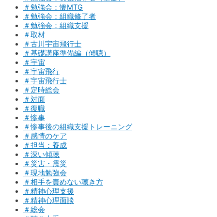
＃勉強会：惨MTG
＃勉強会：組織修了者
＃勉強会：組織支援
＃取材
＃古川宇宙飛行士
＃基礎講座準備編（傾聴）
＃宇宙
＃宇宙飛行
＃宇宙飛行士
＃定時総会
＃対面
＃復職
＃惨事
＃惨事後の組織支援トレーニング
＃感情のケア
＃担当：養成
＃深い傾聴
＃災害・震災
＃現地勉強会
＃相手を責めない聴き方
＃精神心理支援
＃精神心理面談
＃総会