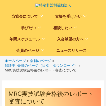
Menu
Menu
当協会について
支援を受けたい
Toggle
Toggle
Menu
Menu
学びたい
相談したい
Toggle
Toggle
Menu
Menu
年間スケジュール
入会希望の方へ
Toggle
Toggle
Menu
会員のページ
ニュースリリース
Toggle
ホームページ
会員のページ
保護中: 会員のページ（目次・ダウンロード）
MRC実技試験合格後のレポート審査について
MRC実技試験合格後のレポート
審査について