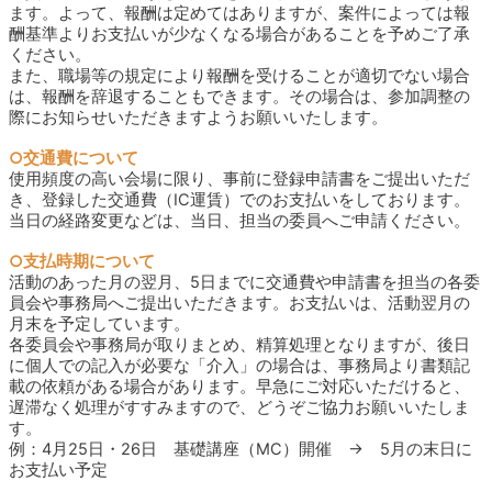
ます。よって、報酬は定めてはありますが、案件によっては報
酬基準よりお支払いが少なくなる場合があることを予めご了承
ください。
また、職場等の規定により報酬を受けることが適切でない場合
は、報酬を辞退することもできます。その場合は、参加調整の
際にお知らせいただきますようお願いいたします。
○交通費について
使用頻度の高い会場に限り、事前に登録申請書をご提出いただ
き、登録した交通費（IC運賃）でのお支払いをしております。
当日の経路変更などは、当日、担当の委員へご申請ください。
○支払時期について
活動のあった月の翌月、5日までに交通費や申請書を担当の各委
員会や事務局へご提出いただきます。お支払いは、活動翌月の
月末を予定しています。
各委員会や事務局が取りまとめ、精算処理となりますが、後日
に個人での記入が必要な「介入」の場合は、事務局より書類記
載の依頼がある場合があります。早急にご対応いただけると、
遅滞なく処理がすすみますので、どうぞご協力お願いいたしま
す。
例：4月25日・26日 基礎講座（MC）開催 → 5月の末日に
お支払い予定