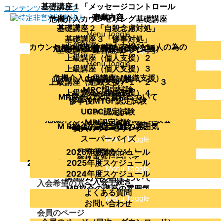
基礎講座１「メッセージコントロール
コンテンツへスキップ
（MC）」
事業内容
危機介入カウンセリング基礎講座
基礎講座２「自殺念慮対処」
理事・アドバイザー
Menu Toggle
当協会について
こころのSOSピアサポートレッスン
基礎講座３「惨事対処」
主要資格者の紹介
カウンセリングを学んだことがない人の為の
上級講座（個人支援）１
危機介入上級講座（個人支援）
基礎講座４「ロールプレイ」
運営組織
Menu Toggle
基礎講座準備編（傾聴）
上級講座（個人支援）２
協会の沿革及び活動実績
企業・組織への支援の概要
Menu Toggle
基礎講座を受講したい方が参加できる講座
支援を受けたい
クライシス・カウンセリング～ガイダンス編
上級講座（個人支援）３
定款
支援実績
危機介入上級講座（組織支援）
CPS認定試験
～
Menu Toggle
Menu Toggle
上級講座（組織支援）１・２・３
研修講師派遣
MRC認定試験
危機介入カウンセリング講座体験会
上級講座（組織支援）４
Menu Toggle
学びたい
M R協会の講座の概要
MR協会の認定資格について
惨事後MTGF認定試験
メッセージコントロール体験講座
MCに関する講座
Menu Toggle
Menu Toggle
UCPC認定試験
メッセージコントロールのオンライン講座
Menu Toggle
メッセージコントロール普及講師養成講座
危機介入カウンセリング講座体験会
MRI認定試験
Menu Toggle
相談したい
M R協会の認定試験の概要
M R協会の認定試験の雰囲気
個人カウンセリング
実技指導者向け勉強会
MRSI認定試験
受験者へのアドバイス
各種勉強会
スーパーバイズ
Menu Toggle
Menu Toggle
危機介入上級講座（組織支援）修了者向け勉
合格おめでとう！
2026年度スケジュール
強会
Menu Toggle
年間スケジュール
資格更新について
2024年度：UCPC勉強会・惨事後ミーティン
2025年度スケジュール
公開講座
Menu Toggle
認定に関する過去の変更案内
2024年度スケジュール
グ勉強会・MRI勉強会
講座のテキストについて
ご入会手続き
入会希望の方へ
MR協会の講座の雰囲気
よくある質問
Menu Toggle
お問い合わせ
会員のページ