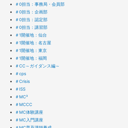
ナ
＃0担当：事務局・会員部
ビ
＃0担当：企画部
＃0担当：認定部
ゲ
＃0担当：講習部
ー
＃1開催地：仙台
シ
＃1開催地：名古屋
ョ
＃1開催地：東京
ン
＃1開催地：福岡
＃CC～ガイダンス編～
＃cps
＃Crisis
＃ISS
＃MC³
＃MCCC
＃MC体験講座
＃MC入門講座
＃MC普及講師養成