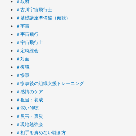
＃取材
＃古川宇宙飛行士
＃基礎講座準備編（傾聴）
＃宇宙
＃宇宙飛行
＃宇宙飛行士
＃定時総会
＃対面
＃復職
＃惨事
＃惨事後の組織支援トレーニング
＃感情のケア
＃担当：養成
＃深い傾聴
＃災害・震災
＃現地勉強会
＃相手を責めない聴き方