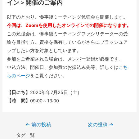
イン＞開催のご案内
以下のとおり、惨事後ミーティング勉強会を開催します。
今回は、Zoomを使用したオンラインでの開催になります。
この勉強会は、惨事後ミーティングファシリテーターの受
験を目指す方、資格を保有しているがさらにブラッシュア
ップしたい方を対象としています。
参加をご希望される場合は、メンバー登録が必要です。
申込方法、開催日、参加費のお振込み先等、詳しくは
こち
らのページ
をご覧ください。
【日にち】
2020年年7月25日（土）
【時 間】
09:00～13:00
投
←
前の投稿
次の投稿
→
稿
タグ一覧