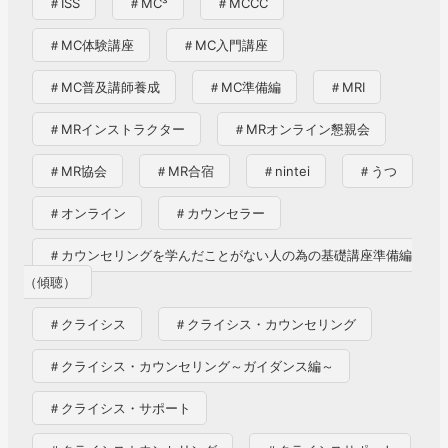
＃ISS
＃MC³
＃MCCC
ド
＃MC体験講座
＃MC入門講座
ラ
ゴ
＃MC普及講師養成
＃MC準備編
＃MRI
ン
＃MRインストラクター
＃MRオンライン懇親会
5
＃MR協会
＃MR合宿
＃nintei
＃うつ
号
機
＃オンライン
＃カウンセラー
搭
＃カウンセリングを学んだことがない人の為の基礎講座準備編
乗
（傾聴）
の
若
＃クライシス
＃クライシス・カウンセリング
田
＃クライシス・カウンセリング～ガイダンス編～
光
一
＃クライシス・サポート
宇