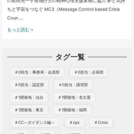
の若田光一宇宙飛行士の精神心理支援業務に協力 夢と気持
ちと宇宙をつなぐ MC3（Message Control based Crisis
Coun …
＜
もっと読む »
ニ
ュ
タグ一覧
ー
ス
＃0担当：事務局・会員部
＃0担当：企画部
リ
リ
＃0担当：認定部
＃0担当：講習部
ー
＃1開催地：仙台
＃1開催地：名古屋
ス
＞
＃1開催地：東京
＃1開催地：福岡
ク
＃CC～ガイダンス編～
＃cps
＃Crisis
ル
ー