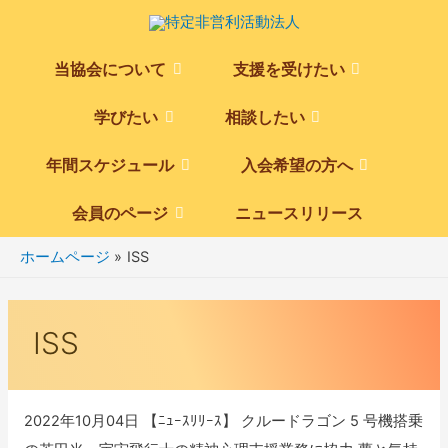
当協会について
支援を受けたい
Menu
Menu
Toggle
Toggle
学びたい
相談したい
Menu
Menu
Toggle
Toggle
年間スケジュール
入会希望の方へ
Menu
Menu
Toggle
Toggle
会員のページ
ニュースリリース
Menu
Toggle
ホームページ
ISS
ISS
2022年10月04日 【ﾆｭｰｽﾘﾘｰｽ】 クルードラゴン 5 号機搭乗