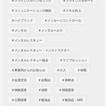
＃クライシスカウンセリング
＃クライシスサポート
宙
飛
＃コミュニケーションの秘訣
＃スキル向上
行
＃ハイブリッド
＃メッセージコントロール
士
＃メンタル
＃メンタルヘルス
の
精
＃メンタルレスキュー
神
＃メンタルレスキュー・インストラクター
心
理
＃メンタルレスキュー協会
＃ライブセッション
支
＃事務局からのお知らせ
＃介入
＃休職
援
業
＃会員交流
＃会報誌
＃体験会
務
＃体験講座
＃傾聴
＃傾聴講座
に
協
＃公開講座
＃勉強会
＃勉強会：MRI