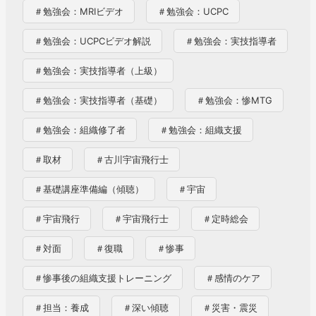
力
＃勉強会：MRIビデオ
＃勉強会：UCPC
（
＃勉強会：UCPCビデオ解説
＃勉強会：実技指導者
2
0
＃勉強会：実技指導者（上級）
2
＃勉強会：実技指導者（基礎）
＃勉強会：惨MTG
2
.
＃勉強会：組織修了者
＃勉強会：組織支援
1
＃取材
＃古川宇宙飛行士
0
.
＃基礎講座準備編（傾聴）
＃宇宙
0
＃宇宙飛行
＃宇宙飛行士
＃定時総会
4
掲
＃対面
＃復職
＃惨事
載
＃惨事後の組織支援トレーニング
＃感情のケア
）
＃担当：養成
＃深い傾聴
＃災害・震災