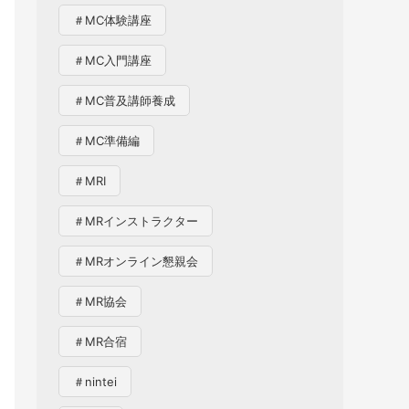
＃MC体験講座
＃MC入門講座
＃MC普及講師養成
＃MC準備編
＃MRI
＃MRインストラクター
＃MRオンライン懇親会
＃MR協会
＃MR合宿
＃nintei