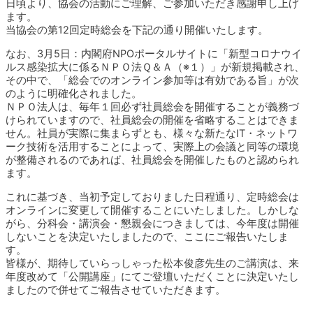
日頃より、協会の活動にご理解、ご参加いただき感謝申し上げ
ます。
当協会の第12回定時総会を下記の通り開催いたします。
なお、3月5日：内閣府NPOポータルサイトに「新型コロナウイ
ルス感染拡大に係るＮＰＯ法Ｑ＆Ａ（※１）」が新規掲載され、
その中で、「総会でのオンライン参加等は有効である旨」が次
のように明確化されました。
ＮＰＯ法人は、毎年１回必ず社員総会を開催することが義務づ
けられていますので、社員総会の開催を省略することはできま
せん。社員が実際に集まらずとも、様々な新たなIT・ネットワ
ーク技術を活用することによって、実際上の会議と同等の環境
が整備されるのであれば、社員総会を開催したものと認められ
ます。
これに基づき、当初予定しておりました日程通り、定時総会は
オンラインに変更して開催することにいたしました。しかしな
がら、分科会・講演会・懇親会につきましては、今年度は開催
しないことを決定いたしましたので、ここにご報告いたしま
す。
皆様が、期待していらっしゃった松本俊彦先生のご講演は、来
年度改めて「公開講座」にてご登壇いただくことに決定いたし
ましたので併せてご報告させていただきます。