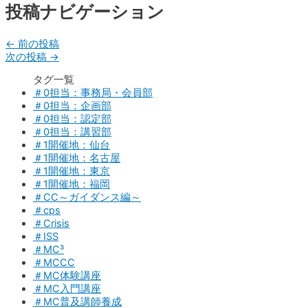
投稿ナビゲーション
←
前の投稿
次の投稿
→
タグ一覧
＃0担当：事務局・会員部
＃0担当：企画部
＃0担当：認定部
＃0担当：講習部
＃1開催地：仙台
＃1開催地：名古屋
＃1開催地：東京
＃1開催地：福岡
＃CC～ガイダンス編～
＃cps
＃Crisis
＃ISS
＃MC³
＃MCCC
＃MC体験講座
＃MC入門講座
＃MC普及講師養成