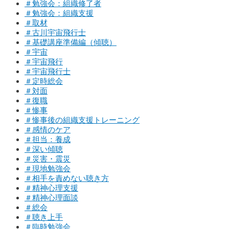
＃勉強会：組織修了者
＃勉強会：組織支援
＃取材
＃古川宇宙飛行士
＃基礎講座準備編（傾聴）
＃宇宙
＃宇宙飛行
＃宇宙飛行士
＃定時総会
＃対面
＃復職
＃惨事
＃惨事後の組織支援トレーニング
＃感情のケア
＃担当：養成
＃深い傾聴
＃災害・震災
＃現地勉強会
＃相手を責めない聴き方
＃精神心理支援
＃精神心理面談
＃総会
＃聴き上手
＃臨時勉強会