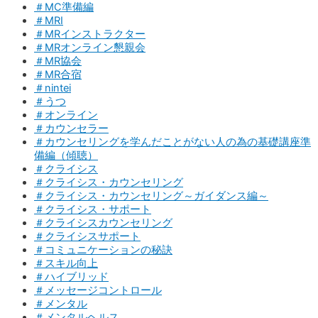
＃MC準備編
＃MRI
＃MRインストラクター
＃MRオンライン懇親会
＃MR協会
＃MR合宿
＃nintei
＃うつ
＃オンライン
＃カウンセラー
＃カウンセリングを学んだことがない人の為の基礎講座準
備編（傾聴）
＃クライシス
＃クライシス・カウンセリング
＃クライシス・カウンセリング～ガイダンス編～
＃クライシス・サポート
＃クライシスカウンセリング
＃クライシスサポート
＃コミュニケーションの秘訣
＃スキル向上
＃ハイブリッド
＃メッセージコントロール
＃メンタル
＃メンタルヘルス