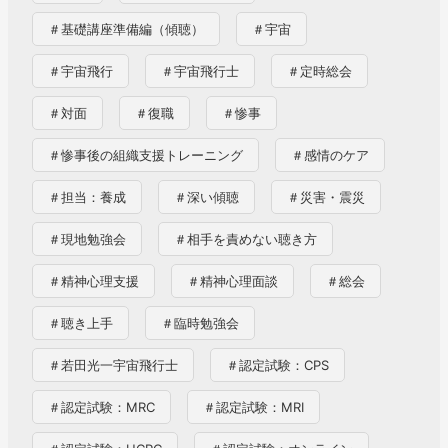
＃基礎講座準備編（傾聴）
＃宇宙
＃宇宙飛行
＃宇宙飛行士
＃定時総会
＃対面
＃復職
＃惨事
＃惨事後の組織支援トレーニング
＃感情のケア
＃担当：養成
＃深い傾聴
＃災害・震災
＃現地勉強会
＃相手を責めない聴き方
＃精神心理支援
＃精神心理面談
＃総会
＃聴き上手
＃臨時勉強会
＃若田光一宇宙飛行士
＃認定試験：CPS
＃認定試験：MRC
＃認定試験：MRI