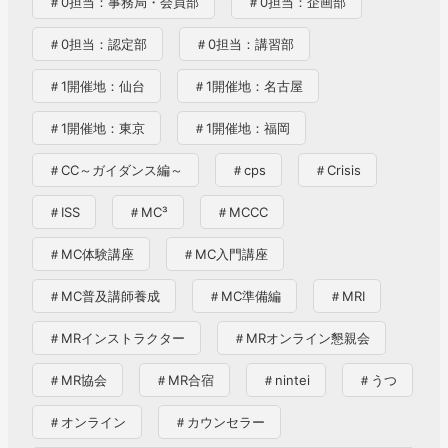
＃0担当：事務局・会員部
＃0担当：企画部
＃0担当：認定部
＃0担当：講習部
＃1開催地：仙台
＃1開催地：名古屋
＃1開催地：東京
＃1開催地：福岡
＃CC～ガイダンス編～
＃cps
＃Crisis
＃ISS
＃MC³
＃MCCC
＃MC体験講座
＃MC入門講座
＃MC普及講師養成
＃MC準備編
＃MRI
＃MRインストラクター
＃MRオンライン懇親会
＃MR協会
＃MR合宿
＃nintei
＃うつ
＃オンライン
＃カウンセラー