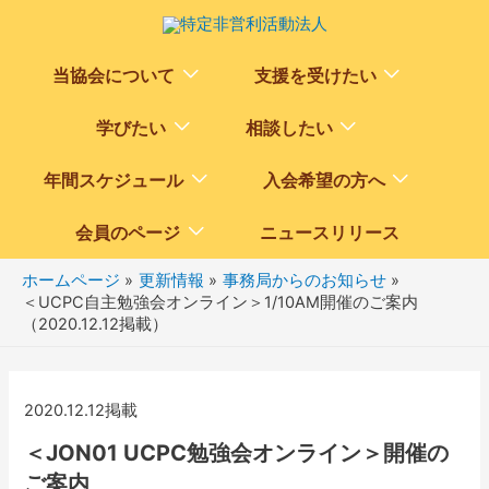
Menu
Menu
当協会について
支援を受けたい
Toggle
Toggle
Menu
Menu
学びたい
相談したい
Toggle
Toggle
Menu
Menu
年間スケジュール
入会希望の方へ
Toggle
Toggle
Menu
会員のページ
ニュースリリース
Toggle
ホームページ
更新情報
事務局からのお知らせ
＜UCPC自主勉強会オンライン＞1/10AM開催のご案内
（2020.12.12掲載）
2020.12.12掲載
＜JON01 UCPC勉強会オンライン＞開催の
ご案内