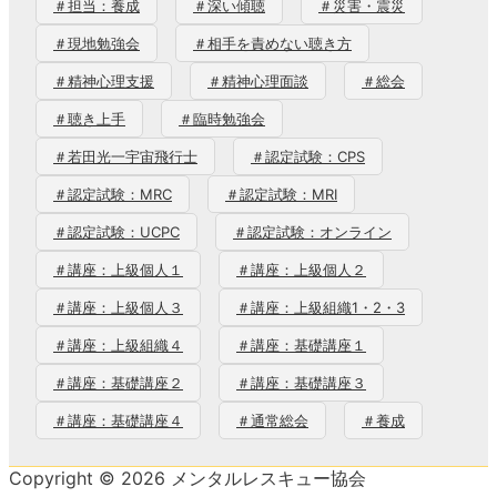
＃担当：養成
＃深い傾聴
＃災害・震災
＃現地勉強会
＃相手を責めない聴き方
＃精神心理支援
＃精神心理面談
＃総会
＃聴き上手
＃臨時勉強会
＃若田光一宇宙飛行士
＃認定試験：CPS
＃認定試験：MRC
＃認定試験：MRI
＃認定試験：UCPC
＃認定試験：オンライン
＃講座：上級個人１
＃講座：上級個人２
＃講座：上級個人３
＃講座：上級組織1・2・3
＃講座：上級組織４
＃講座：基礎講座１
＃講座：基礎講座２
＃講座：基礎講座３
＃講座：基礎講座４
＃通常総会
＃養成
Copyright © 2026 メンタルレスキュー協会