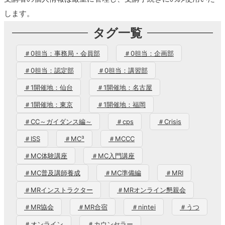
します。
タグ一覧
＃0担当：事務局・会員部
＃0担当：企画部
＃0担当：認定部
＃0担当：講習部
＃1開催地：仙台
＃1開催地：名古屋
＃1開催地：東京
＃1開催地：福岡
＃CC～ガイダンス編～
＃cps
＃Crisis
＃ISS
＃MC³
＃MCCC
＃MC体験講座
＃MC入門講座
＃MC普及講師養成
＃MC準備編
＃MRI
＃MRインストラクター
＃MRオンライン懇親会
＃MR協会
＃MR合宿
＃nintei
＃うつ
＃オンライン
＃カウンセラー