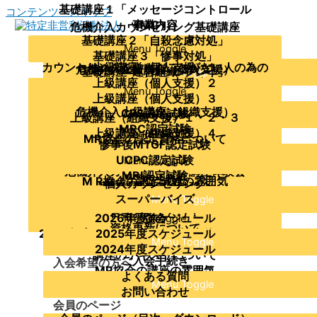
基礎講座１「メッセージコントロール
コンテンツへスキップ
（MC）」
事業内容
危機介入カウンセリング基礎講座
基礎講座２「自殺念慮対処」
理事・アドバイザー
Menu Toggle
当協会について
こころのSOSピアサポートレッスン
基礎講座３「惨事対処」
主要資格者の紹介
カウンセリングを学んだことがない人の為の
上級講座（個人支援）１
危機介入上級講座（個人支援）
基礎講座４「ロールプレイ」
運営組織
Menu Toggle
基礎講座準備編（傾聴）
上級講座（個人支援）２
協会の沿革及び活動実績
企業・組織への支援の概要
Menu Toggle
基礎講座を受講したい方が参加できる講座
支援を受けたい
クライシス・カウンセリング～ガイダンス編
上級講座（個人支援）３
定款
支援実績
危機介入上級講座（組織支援）
CPS認定試験
～
Menu Toggle
Menu Toggle
上級講座（組織支援）１・２・３
研修講師派遣
MRC認定試験
危機介入カウンセリング講座体験会
上級講座（組織支援）４
Menu Toggle
学びたい
M R協会の講座の概要
MR協会の認定資格について
惨事後MTGF認定試験
メッセージコントロール体験講座
MCに関する講座
Menu Toggle
Menu Toggle
UCPC認定試験
メッセージコントロールのオンライン講座
Menu Toggle
メッセージコントロール普及講師養成講座
危機介入カウンセリング講座体験会
MRI認定試験
Menu Toggle
相談したい
M R協会の認定試験の概要
M R協会の認定試験の雰囲気
個人カウンセリング
実技指導者向け勉強会
MRSI認定試験
受験者へのアドバイス
各種勉強会
スーパーバイズ
Menu Toggle
Menu Toggle
危機介入上級講座（組織支援）修了者向け勉
合格おめでとう！
2026年度スケジュール
強会
Menu Toggle
年間スケジュール
資格更新について
2024年度：UCPC勉強会・惨事後ミーティン
2025年度スケジュール
公開講座
Menu Toggle
認定に関する過去の変更案内
2024年度スケジュール
グ勉強会・MRI勉強会
講座のテキストについて
ご入会手続き
入会希望の方へ
MR協会の講座の雰囲気
よくある質問
Menu Toggle
お問い合わせ
会員のページ