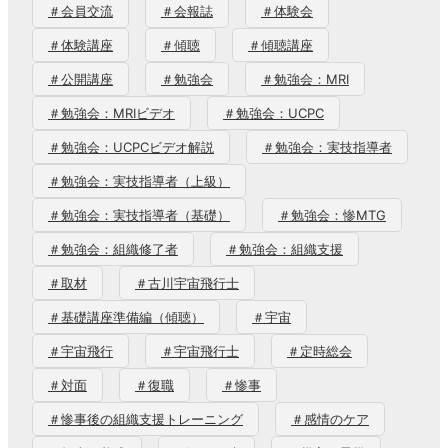
＃会員交流
＃会報誌
＃体験会
＃体験講座
＃傾聴
＃傾聴講座
＃公開講座
＃勉強会
＃勉強会：MRI
＃勉強会：MRIビデオ
＃勉強会：UCPC
＃勉強会：UCPCビデオ解説
＃勉強会：実技指導者
＃勉強会：実技指導者（上級）
＃勉強会：実技指導者（基礎）
＃勉強会：惨MTG
＃勉強会：組織修了者
＃勉強会：組織支援
＃取材
＃古川宇宙飛行士
＃基礎講座準備編（傾聴）
＃宇宙
＃宇宙飛行
＃宇宙飛行士
＃定時総会
＃対面
＃復職
＃惨事
＃惨事後の組織支援トレーニング
＃感情のケア