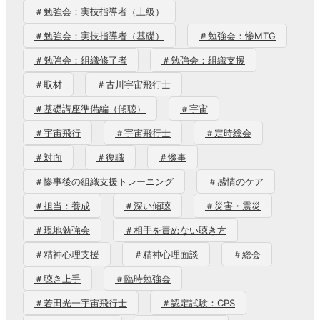
＃勉強会：実技指導者（上級）
＃勉強会：実技指導者（基礎）
＃勉強会：惨MTG
＃勉強会：組織修了者
＃勉強会：組織支援
＃取材
＃古川宇宙飛行士
＃基礎講座準備編（傾聴）
＃宇宙
＃宇宙飛行
＃宇宙飛行士
＃定時総会
＃対面
＃復職
＃惨事
＃惨事後の組織支援トレーニング
＃感情のケア
＃担当：養成
＃深い傾聴
＃災害・震災
＃現地勉強会
＃相手を責めない聴き方
＃精神心理支援
＃精神心理面談
＃総会
＃聴き上手
＃臨時勉強会
＃若田光一宇宙飛行士
＃認定試験：CPS