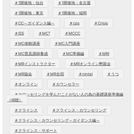
＃1開催地：仙台
＃1開催地：名古屋
＃1開催地：東京
＃1開催地：福岡
＃CC～ガイダンス編～
＃cps
＃Crisis
＃ISS
＃MC³
＃MCCC
＃MC体験講座
＃MC入門講座
＃MC普及講師養成
＃MC準備編
＃MRI
＃MRインストラクター
＃MRオンライン懇親会
＃MR協会
＃MR合宿
＃nintei
＃うつ
＃オンライン
＃カウンセラー
＃カウンセリングを学んだことがない人の為の基礎講座準備編
（傾聴）
＃クライシス
＃クライシス・カウンセリング
＃クライシス・カウンセリング～ガイダンス編～
＃クライシス・サポート