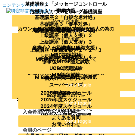
基礎講座１「メッセージコントロール
コンテンツへスキップ
（MC）」
事業内容
危機介入カウンセリング基礎講座
基礎講座２「自殺念慮対処」
理事・アドバイザー
Menu Toggle
当協会について
こころのSOSピアサポートレッスン
基礎講座３「惨事対処」
主要資格者の紹介
カウンセリングを学んだことがない人の為の
上級講座（個人支援）１
危機介入上級講座（個人支援）
基礎講座４「ロールプレイ」
運営組織
Menu Toggle
基礎講座準備編（傾聴）
上級講座（個人支援）２
協会の沿革及び活動実績
企業・組織への支援の概要
Menu Toggle
基礎講座を受講したい方が参加できる講座
支援を受けたい
クライシス・カウンセリング～ガイダンス編
上級講座（個人支援）３
定款
支援実績
危機介入上級講座（組織支援）
CPS認定試験
～
Menu Toggle
Menu Toggle
上級講座（組織支援）１・２・３
研修講師派遣
MRC認定試験
危機介入カウンセリング講座体験会
上級講座（組織支援）４
Menu Toggle
学びたい
M R協会の講座の概要
MR協会の認定資格について
惨事後MTGF認定試験
メッセージコントロール体験講座
MCに関する講座
Menu Toggle
Menu Toggle
UCPC認定試験
メッセージコントロールのオンライン講座
Menu Toggle
メッセージコントロール普及講師養成講座
危機介入カウンセリング講座体験会
MRI認定試験
Menu Toggle
相談したい
M R協会の認定試験の概要
M R協会の認定試験の雰囲気
個人カウンセリング
実技指導者向け勉強会
MRSI認定試験
受験者へのアドバイス
各種勉強会
スーパーバイズ
Menu Toggle
Menu Toggle
危機介入上級講座（組織支援）修了者向け勉
合格おめでとう！
2026年度スケジュール
強会
Menu Toggle
年間スケジュール
資格更新について
2024年度：UCPC勉強会・惨事後ミーティン
2025年度スケジュール
公開講座
Menu Toggle
認定に関する過去の変更案内
2024年度スケジュール
グ勉強会・MRI勉強会
講座のテキストについて
ご入会手続き
入会希望の方へ
MR協会の講座の雰囲気
よくある質問
Menu Toggle
お問い合わせ
会員のページ