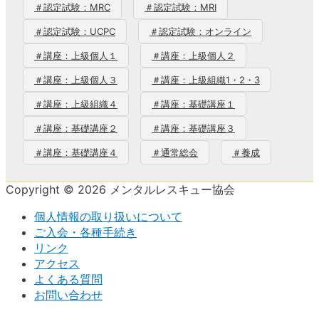
＃認定試験：MRC
＃認定試験：MRI
＃認定試験：UCPC
＃認定試験：オンライン
＃講座：上級個人１
＃講座：上級個人２
＃講座：上級個人３
＃講座：上級組織1・2・3
＃講座：上級組織４
＃講座：基礎講座１
＃講座：基礎講座２
＃講座：基礎講座３
＃講座：基礎講座４
＃通常総会
＃養成
Copyright © 2026 メンタルレスキュー協会
個人情報の取り扱いについて
ご入会・各種手続き
リンク
アクセス
よくある質問
お問い合わせ