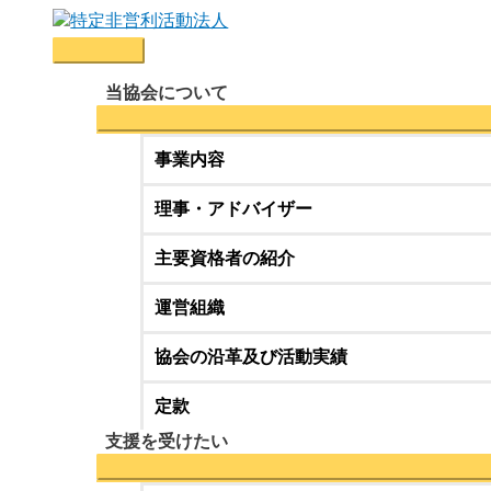
コ
ン
メ
テ
イ
ン
当協会について
ン
ツ
メ
へ
ニ
事業内容
ス
ュ
キ
ー
理事・アドバイザー
ッ
プ
主要資格者の紹介
運営組織
協会の沿革及び活動実績
定款
支援を受けたい