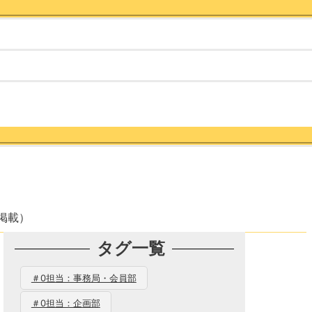
8掲載）
タグ一覧
＃0担当：事務局・会員部
＃0担当：企画部