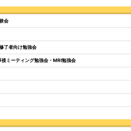
Menu
Toggle
験会
修了者向け勉強会
惨事後ミーティング勉強会・MRI勉強会
Menu