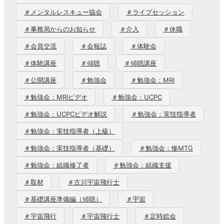
＃メンタルレスキュー協会
＃ライブセッション
＃事務局からのお知らせ
＃介入
＃休職
＃会員交流
＃会報誌
＃体験会
＃体験講座
＃傾聴
＃傾聴講座
＃公開講座
＃勉強会
＃勉強会：MRI
＃勉強会：MRIビデオ
＃勉強会：UCPC
＃勉強会：UCPCビデオ解説
＃勉強会：実技指導者
＃勉強会：実技指導者（上級）
＃勉強会：実技指導者（基礎）
＃勉強会：惨MTG
＃勉強会：組織修了者
＃勉強会：組織支援
＃取材
＃古川宇宙飛行士
＃基礎講座準備編（傾聴）
＃宇宙
＃宇宙飛行
＃宇宙飛行士
＃定時総会