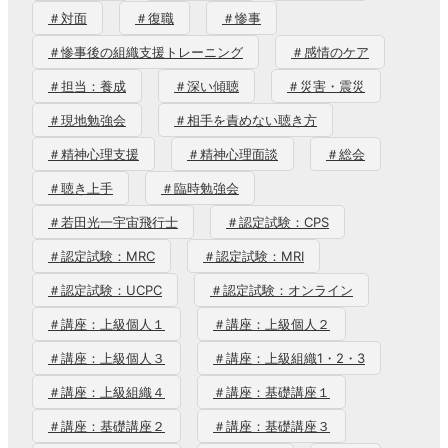
＃対面
＃復職
＃惨事
＃惨事後の組織支援トレーニング
＃感情のケア
＃担当：養成
＃深い傾聴
＃災害・震災
＃現地勉強会
＃相手を責めない聴き方
＃精神心理支援
＃精神心理面談
＃総会
＃聴き上手
＃臨時勉強会
＃若田光一宇宙飛行士
＃認定試験：CPS
＃認定試験：MRC
＃認定試験：MRI
＃認定試験：UCPC
＃認定試験：オンライン
＃講座：上級個人１
＃講座：上級個人２
＃講座：上級個人３
＃講座：上級組織1・2・3
＃講座：上級組織４
＃講座：基礎講座１
＃講座：基礎講座２
＃講座：基礎講座３