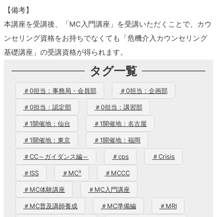
【備考】
本講座を受講後、「MC入門講座」を受講いただくことで、カウ
ンセリング資格をお持ちでなくても「危機介入カウンセリング
基礎講座」の受講資格が得られます。
タグ一覧
＃0担当：事務局・会員部
＃0担当：企画部
＃0担当：認定部
＃0担当：講習部
＃1開催地：仙台
＃1開催地：名古屋
＃1開催地：東京
＃1開催地：福岡
＃CC～ガイダンス編～
＃cps
＃Crisis
＃ISS
＃MC³
＃MCCC
＃MC体験講座
＃MC入門講座
＃MC普及講師養成
＃MC準備編
＃MRI