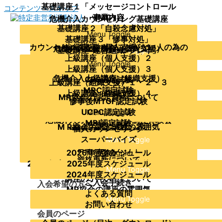
基礎講座１「メッセージコントロール
コンテンツへスキップ
（MC）」
事業内容
危機介入カウンセリング基礎講座
基礎講座２「自殺念慮対処」
理事・アドバイザー
Menu Toggle
当協会について
こころのSOSピアサポートレッスン
基礎講座３「惨事対処」
主要資格者の紹介
カウンセリングを学んだことがない人の為の
上級講座（個人支援）１
危機介入上級講座（個人支援）
基礎講座４「ロールプレイ」
運営組織
Menu Toggle
基礎講座準備編（傾聴）
上級講座（個人支援）２
協会の沿革及び活動実績
企業・組織への支援の概要
Menu Toggle
基礎講座を受講したい方が参加できる講座
支援を受けたい
クライシス・カウンセリング～ガイダンス編
上級講座（個人支援）３
定款
支援実績
危機介入上級講座（組織支援）
CPS認定試験
～
Menu Toggle
Menu Toggle
上級講座（組織支援）１・２・３
研修講師派遣
MRC認定試験
危機介入カウンセリング講座体験会
上級講座（組織支援）４
Menu Toggle
学びたい
M R協会の講座の概要
MR協会の認定資格について
惨事後MTGF認定試験
メッセージコントロール体験講座
MCに関する講座
Menu Toggle
Menu Toggle
UCPC認定試験
メッセージコントロールのオンライン講座
Menu Toggle
メッセージコントロール普及講師養成講座
危機介入カウンセリング講座体験会
MRI認定試験
Menu Toggle
相談したい
M R協会の認定試験の概要
M R協会の認定試験の雰囲気
個人カウンセリング
実技指導者向け勉強会
MRSI認定試験
受験者へのアドバイス
各種勉強会
スーパーバイズ
Menu Toggle
Menu Toggle
危機介入上級講座（組織支援）修了者向け勉
合格おめでとう！
2026年度スケジュール
強会
Menu Toggle
年間スケジュール
資格更新について
2024年度：UCPC勉強会・惨事後ミーティン
2025年度スケジュール
公開講座
Menu Toggle
認定に関する過去の変更案内
2024年度スケジュール
グ勉強会・MRI勉強会
講座のテキストについて
ご入会手続き
入会希望の方へ
MR協会の講座の雰囲気
よくある質問
Menu Toggle
お問い合わせ
会員のページ