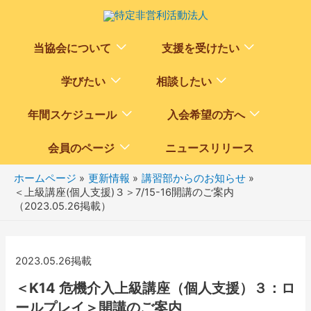
Menu
Menu
当協会について
支援を受けたい
Toggle
Toggle
Menu
Menu
学びたい
相談したい
Toggle
Toggle
Menu
Menu
年間スケジュール
入会希望の方へ
Toggle
Toggle
Menu
会員のページ
ニュースリリース
Toggle
ホームページ
更新情報
講習部からのお知らせ
＜上級講座(個人支援)３＞7/15-16開講のご案内
（2023.05.26掲載）
2023.05.26掲載
＜K14 危機介入上級講座（個人支援）３：ロ
ールプレイ＞開講のご案内