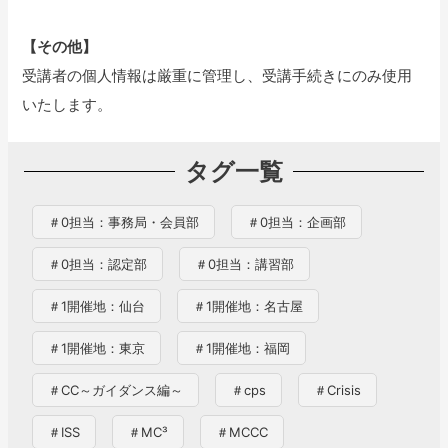
【その他】
受講者の個人情報は厳重に管理し、受講手続きにのみ使用
いたします。
タグ一覧
＃0担当：事務局・会員部
＃0担当：企画部
＃0担当：認定部
＃0担当：講習部
＃1開催地：仙台
＃1開催地：名古屋
＃1開催地：東京
＃1開催地：福岡
＃CC～ガイダンス編～
＃cps
＃Crisis
＃ISS
＃MC³
＃MCCC