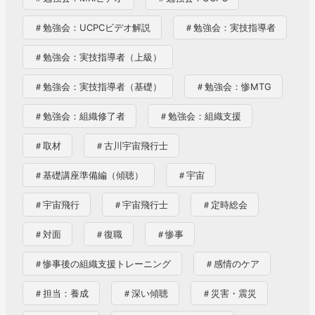
＃勉強会：UCPCビデオ解説
＃勉強会：実技指導者
＃勉強会：実技指導者（上級）
＃勉強会：実技指導者（基礎）
＃勉強会：惨MTG
＃勉強会：組織修了者
＃勉強会：組織支援
＃取材
＃古川宇宙飛行士
＃基礎講座準備編（傾聴）
＃宇宙
＃宇宙飛行
＃宇宙飛行士
＃定時総会
＃対面
＃復職
＃惨事
＃惨事後の組織支援トレーニング
＃感情のケア
＃担当：養成
＃深い傾聴
＃災害・震災