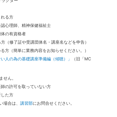
トラクター
される方
公認心理師、精神保健福祉士
団体の有資格者
る方（修了証や受講団体名・講座名などを申告）
いる方（簡単に業務内容をお知らせください。）
ない人の為の基礎講座準備編（傾聴）」
（旧「MC
ません。
医師の許可を取っていない方
断した方
い場合は、
講習部
にお問合せください。