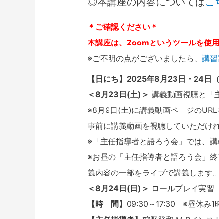
◎本講座の内容については
こ
＊ご確認ください＊
本講座は、Zoomというツールを使
※ご不明の点がございましたら、
講習
【日にち】2025年8月23日・24日
＜8月23日(土)＞
講義動画視聴と「主
※8月9日(土)に講義動画ページのU
事前に講義動画を視聴していただけれ
※「主任指導者と語ろう会」では、
※お昼の「主任指導者と語ろう会」終
義内容の一部をライブで講義します
＜8月24日(日)＞
ロールプレイ実習（
【時 間】
09:30～17:30 ※昼休