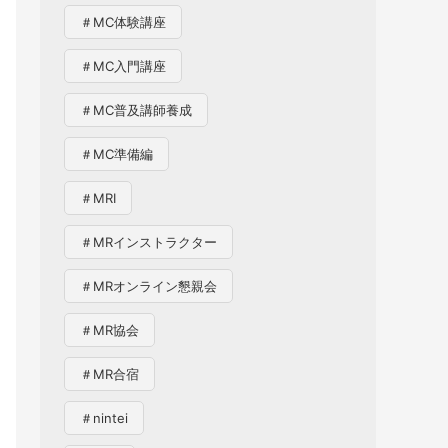
＃MC体験講座
＃MC入門講座
＃MC普及講師養成
＃MC準備編
＃MRI
＃MRインストラクター
＃MRオンライン懇親会
＃MR協会
＃MR合宿
＃nintei