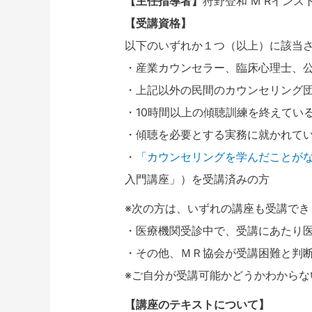
【主任指導者】
狩野登和 M Rインス
【受講資格】
以下のいずれか１つ（以上）に該当
・産業カウンセラー、臨床心理士、
・上記以外の民間のカウンセリング
・10時間以上の傾聴訓練を終えてい
・傾聴を必要とする実務に就かれて
・
「カウンセリングを学んだことが
入門講座」）を受講済みの方
※次の方は、いずれの講座も受講でき
・医療機関受診中で、受講にあたり
・その他、ＭＲ協会が受講困難と判
※ご自分が受講可能かどうかわからな
【講座のテキストについて】