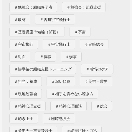
＃勉強会：組織修了者
＃勉強会：組織支援
＃取材
＃古川宇宙飛行士
＃基礎講座準備編（傾聴）
＃宇宙
＃宇宙飛行
＃宇宙飛行士
＃定時総会
＃対面
＃復職
＃惨事
＃惨事後の組織支援トレーニング
＃感情のケア
＃担当：養成
＃深い傾聴
＃災害・震災
＃現地勉強会
＃相手を責めない聴き方
＃精神心理支援
＃精神心理面談
＃総会
＃聴き上手
＃臨時勉強会
＃若田光一宇宙飛行士
＃認定試験：CPS