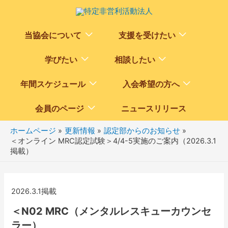
Menu
Menu
当協会について
支援を受けたい
Toggle
Toggle
Menu
Menu
学びたい
相談したい
Toggle
Toggle
Menu
Menu
年間スケジュール
入会希望の方へ
Toggle
Toggle
Menu
会員のページ
ニュースリリース
Toggle
ホームページ
更新情報
認定部からのお知らせ
＜オンライン MRC認定試験＞4/4-5実施のご案内（2026.3.1
掲載）
2026.3.1掲載
＜N02 MRC（メンタルレスキューカウンセ
ラー）