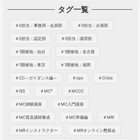
タグ一覧
＃0担当：事務局・会員部
＃0担当：企画部
＃0担当：認定部
＃0担当：講習部
＃1開催地：仙台
＃1開催地：名古屋
＃1開催地：東京
＃1開催地：福岡
＃CC～ガイダンス編～
＃cps
＃Crisis
＃ISS
＃MC³
＃MCCC
＃MC体験講座
＃MC入門講座
＃MC普及講師養成
＃MC準備編
＃MRI
＃MRインストラクター
＃MRオンライン懇親会