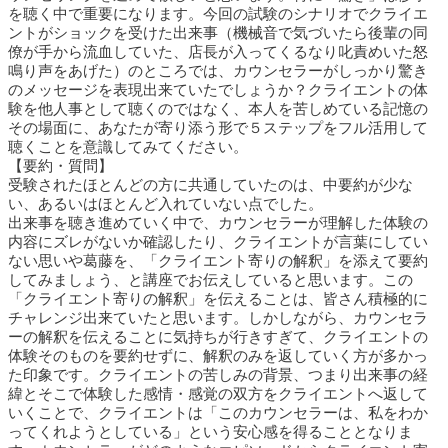
を聴く中で重要になります。今回の試験のシナリオでクライエ
ントがショックを受けた出来事（機械音で気づいたら後輩の同
僚が手から流血していた、店長が入ってくるなり叱責めいた怒
鳴り声をあげた）のところでは、カウンセラーがしっかり驚き
のメッセージを表現出来ていたでしょうか？クライエントの体
験を他人事として聴くのではなく、本人を苦しめている記憶の
その場面に、あなたが寄り添う形で５ステップをフル活用して
聴くことを意識してみてください。
【要約・質問】
受験されたほとんどの方に共通していたのは、中要約が少な
い、あるいはほとんど入れていない点でした。
出来事を聴き進めていく中で、カウンセラーが理解した体験の
内容にズレがないか確認したり、クライエントが言葉にしてい
ない思いや葛藤を、「クライエント寄りの解釈」を添えて要約
してみましょう、と講座でお伝えしていると思います。この
「クライエント寄りの解釈」を伝えることは、皆さん積極的に
チャレンジ出来ていたと思います。しかしながら、カウンセラ
ーの解釈を伝えることに気持ちが行きすぎて、クライエントの
体験そのものを要約せずに、解釈のみを返していく方が多かっ
た印象です。クライエントの苦しみの背景、つまり出来事の経
緯とそこで体験した感情・感覚の双方をクライエントへ返して
いくことで、クライエントは「このカウンセラーは、私をわか
ってくれようとしている」という安心感を得ることとなりま