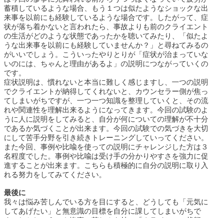
蓄積しているような場合、もう１つは似たようなショックな出
来事を以前にも経験しているような場合です。したがって、症
状が落ち着かないと言われたら、事故よりも前のクライエント
の生活がどのような状態であったかを聴いてみたり、「似たよ
うな出来事を以前にも経験していませんか？」と尋ねてみるの
がいいでしょう。こういったやりとりが「症状が治まっていな
いのには、ちゃんと理由があるよ」の説明につながっていくの
です。
症状説明は、慣れないと本当に難しく感じますし、一つの説明
でクライエントが納得してくれないと、カウンセラー側が焦っ
てしまいがちですが、一つ一つ知識を整理していくと、その流
れや関連性を理解出来るようになってきます。今回の試験のよ
うに人に説明をしてみると、自分が何についての理解が不十分
であるか気づくことが出来ます。今回の試験での気づきを大切
にして苦手分野を引き続きトレーニングしていってください。
また今回、事例や比喩を使っての説明にチャレンジした方は３
名程度でした。事例や比喩は受け手の分かりやすさを強力に促
進することが出来ます。こちらも積極的に自分の説明に取り入
れる努力をしてみてください。
最後に
我々は悩み苦しんでいる方を目にすると、どうしても「元気に
してあげたい」と無意識の目標を自分に課してしまいがちで