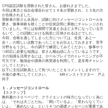
CPS認定試験を受験された皆さん、お疲れさまでした。
今回は東京と仙台会場合わせて１９名が受験され、１３名の方
が合格されました。
受験者の皆さん全員が、試験に向けメッセージコントロールを
磨き、惨事体験を聴くことや症状説明に果敢にチャレンジされ
ていました。中には短期間で見違えるほど上手になっている方
もいて、この試験にかける熱意に圧倒されるほどでした。
今回、合格を逃してしまった方については、全員「あと一
歩！」の惜しい点数であったことをお伝えしておきます。苦手
分野をもう少し、今の調子で練習してみてください。惨事やう
つ対応に必要な知識は、皆さん概ね頭に入っているようです。
その知識を活用するには、ロールプレイでのトレーニングが不
可欠です。勉強会や講座の再受講を利用して、是非再チャレン
ジしてください。
以下に主任試験員として気づいたことをコメントしますので、
今後の参考にしてください。 MRインストラクター 戸上
尚子
１．メッセージコントロール
【５ステップ】
教科書の３０ページで、クライエントの味方になっていく為に
は、「それは大ごとだね」「聞いているよ」「変わらなくてい
いよ」「責めないよ」という４つの基礎メッセージが重要であ