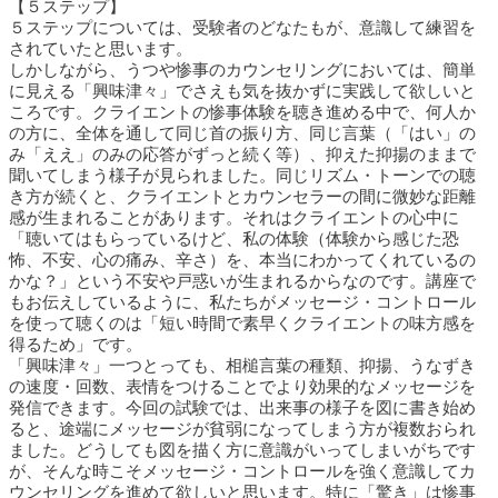
【５ステップ】
５ステップについては、受験者のどなたもが、意識して練習を
されていたと思います。
しかしながら、うつや惨事のカウンセリングにおいては、簡単
に見える「興味津々」でさえも気を抜かずに実践して欲しいと
ころです。クライエントの惨事体験を聴き進める中で、何人か
の方に、全体を通して同じ首の振り方、同じ言葉（「はい」の
み「ええ」のみの応答がずっと続く等）、抑えた抑揚のままで
聞いてしまう様子が見られました。同じリズム・トーンでの聴
き方が続くと、クライエントとカウンセラーの間に微妙な距離
感が生まれることがあります。それはクライエントの心中に
「聴いてはもらっているけど、私の体験（体験から感じた恐
怖、不安、心の痛み、辛さ）を、本当にわかってくれているの
かな？」という不安や戸惑いが生まれるからなのです。講座で
もお伝えしているように、私たちがメッセージ・コントロール
を使って聴くのは「短い時間で素早くクライエントの味方感を
得るため」です。
「興味津々」一つとっても、相槌言葉の種類、抑揚、うなずき
の速度・回数、表情をつけることでより効果的なメッセージを
発信できます。今回の試験では、出来事の様子を図に書き始め
ると、途端にメッセージが貧弱になってしまう方が複数おられ
ました。どうしても図を描く方に意識がいってしまいがちです
が、そんな時こそメッセージ・コントロールを強く意識してカ
ウンセリングを進めて欲しいと思います。特に「驚き」は惨事