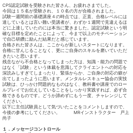
CPS認定試験を受験された皆さん、お疲れさまでした。
今回は１５名が受験され、１０名の方が合格されました。
試験一週間前の基礎講座４の時点では、正直、合格レベルには
達しているとは言い難い受講者が、わずか１週間で見違えるほ
どに上達していたのには本当に驚きました。認定試験という明
確な目標を定めたことによって、今まで以上のモチベーション
で自己研鑽に励んだ結果だと感じています。
合格された皆さんは、ここからが新しいスタートになります。
合格に甘んじることなく、更にご自身のスキルを磨いていただ
きたいと思います。
残念ながら不合格となってしまった方は、知識・能力の問題で
はなく「試験」という体裁を意識してクライエントへの対応を
深読みしすぎてしまったり、緊張からか、ご自身の対応の癖が
出てしまったように思います。メンタルレスキュー協会の実技
試験は、ひっかけ問題的なものはなく、教科書や講座でのロー
ルプレイでお伝えしていることをしっかり実践すれば、必ず合
格できるものです。どうか諦めずにもう一度、チャレンジして
ください。
以下に主任試験員として気づいたことをコメントしますので、
今後の参考にしてください。 MRインストラクター 戸上
尚子
１．メッセージコントロール