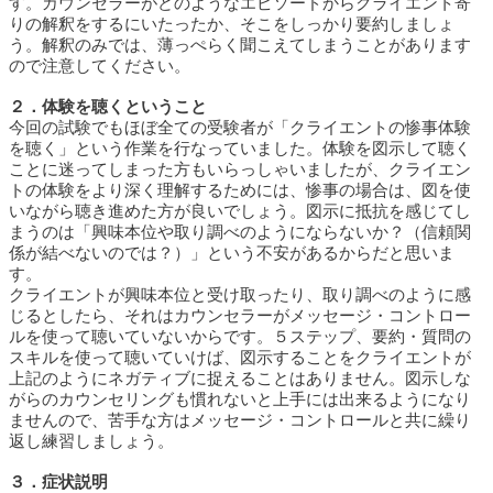
す。カウンセラーがどのようなエピソードからクライエント寄
りの解釈をするにいたったか、そこをしっかり要約しましょ
う。解釈のみでは、薄っぺらく聞こえてしまうことがあります
ので注意してください。
２．体験を聴くということ
今回の試験でもほぼ全ての受験者が「クライエントの惨事体験
を聴く」という作業を行なっていました。体験を図示して聴く
ことに迷ってしまった方もいらっしゃいましたが、クライエン
トの体験をより深く理解するためには、惨事の場合は、図を使
いながら聴き進めた方が良いでしょう。図示に抵抗を感じてし
まうのは「興味本位や取り調べのようにならないか？（信頼関
係が結べないのでは？）」という不安があるからだと思いま
す。
クライエントが興味本位と受け取ったり、取り調べのように感
じるとしたら、それはカウンセラーがメッセージ・コントロー
ルを使って聴いていないからです。５ステップ、要約・質問の
スキルを使って聴いていけば、図示することをクライエントが
上記のようにネガティブに捉えることはありません。図示しな
がらのカウンセリングも慣れないと上手には出来るようになり
ませんので、苦手な方はメッセージ・コントロールと共に繰り
返し練習しましょう。
３．症状説明