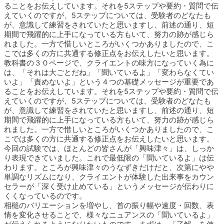
ることをお伝えしています。それを5ステップや要約・質問で伝
えていくのですが、5ステップについては、受験者のどなたも
が、意識して練習をされていたと思いますし、前述の通り、短
期間で飛躍的に上手になっている方もいて、努力の跡が感じら
れました。一方で惜しいところがいくつかありましたので、こ
こでは多くの方に共通する修正点をお伝えしたいと思います。
教科書の３０ページで、クライエントの味方になっていく為に
は、「それは大ごとだね」「聞いているよ」「変わらなくてい
いよ」「責めないよ」という４つの基礎メッセージが重要であ
ることをお伝えしています。それを5ステップや要約・質問で伝
えていくのですが、5ステップについては、受験者のどなたも
が、意識して練習をされていたと思いますし、前述の通り、短
期間で飛躍的に上手になっている方もいて、努力の跡が感じら
れました。一方で惜しいところがいくつかありましたので、こ
こでは多くの方に共通する修正点をお伝えしたいと思います。
今回の試験では、ほとんどの皆さんが「興味津々」は、しっか
り表現できていました。これで最低限の「聞いているよ」は伝
わります。ところが興味津々のうなずきだけだと、次第にやや
単調なリズムになり、クライエントが体験した出来事をカウン
セラーが「深く受け止めている」というメッセージが伝わりに
くくなっているのです。
相槌のバリエーションを増やし、首の振り幅や速度・回数、表
情を変化させることで、様々なニュアンスの「聞いているよ」