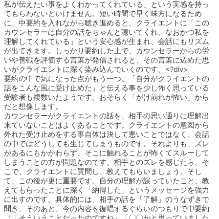
私が伝えたい事をよくわかってくれている」という実感を持っ
てもらわないといけません。短い時間で早く味方になるため
に、中要約を入れながら聴き進めると、クライエントに「この
カウンセラーは自分の話をちゃんと聴いてくれ、なおかつ私を
理解してくれている」という安心感が生まれ、会話にもリズム
が出てきます。しっかり要約した上で、カウンセラーからの労
いや善戦を評価する言葉が発信されると、その言葉に込めた思
いがクライエントに深く染み込んでいくのです。<?div>
要約の中で気になった点がもう一つ。「自分がクライエントの
話をこんな風に受け止めた」と伝える事を少し怖く思っている
受験者も複数いたようです。おそらく「がけ崩れが怖い」から
だと想像します。
カウンセラーがクライエントの話を、相手の思い通りに理解出
来ていないことはよくあることです。クライエントの意図から
外れた受け止めをする事自体は決して悪いことではなく、会話
の中ではどうしても生じてしまうものです。それよりも、ズレ
があるにもかかわらず、そこに触れることが怖くてスルーして
しまうことの方が問題なのです。相手とのズレを感じたら、そ
こで、クライエントに質問し、教えてもらいましょう。そし
て、この後が更に重要です。自分の理解が誤っていたこと、教
えてもらったことに深く「納得した」というメッセージを強力
に出すのです。具体的には、相手の話を「了解」のうなずきで
聞き、そのあと、今の内容を復唱するぐらいのつもりで中要約
（「そういうことだったのですね」「〇〇かと思っていました