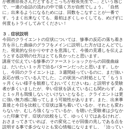
が教務部長さんだとするとこっちが校長先生で…」という感じ
で、一連の会話の流れの中で描く方が自然でしょう。「自然
に」出来るようになるためには、回数をこなすことが一番で
す。うまく出来なくても、最初はぎくしゃくしても、めげずに
何度もトライしてみてください！
３．症状説明
今回のクライエントの症状については、惨事の反応の落ち着き
方を示した曲線のグラフをメインに説明した方がほとんどでし
た。視覚的な分かりやすさを意識して、今後の見通しを伝えよ
うとする説明の仕方はとても良かったと思います。
講座で伝えている惨事のファーストショックからの回復曲線
は、だいたい１ヶ月で治るパターンだったと思います。しか
し、今回のクライエントは、３週間経っているのに、まだ強い
反応が残っている人でした。この状況への対処として「もう１
ヶ月くらい様子を観察しておいてくださいね」と説明する受験
者が多くいましたが、辛い症状を訴えているにも関わらず、あ
と１ヶ月も我慢しないといけないとなると、クライエントは更
に強い無力感に陥ってしまう可能性があります。また、出来事
直後と今日を比較して症状は落ち着いているか、それとも変わ
らないか、むしろ強くなっているか、を聴いた受験者は少なか
った印象です。症状の比較をして、ゆっくりではあるけれど、
おさまってきていれば、その変化こそが回復の兆しである点を
説明する事で多少なりとも安心情報になりますし、「治ってい