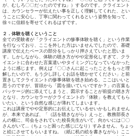
が、むしろ〇〇だったのですね」）するのです。クライエント
は、カウンセラーが伝えたい事を正しく理解してくれた、とい
うことに安心し、丁寧に関わってくれるという姿勢を知って、
徐々に信頼を寄せてくれるはずです。
２．体験を聴くということ
全ての受験者が「クライエントの惨事体験を聴く」という作業
を行なっており、ここを外した方はいませんでしたので、基礎
講座で伝えたベースの部分をしっかり押さえていたと思いま
す。しかしながら、体験の聴き方がやや定形化しすぎて、クラ
イエントに合わせた言葉遣いやタイミングになっていなかった
ように感じます。例えば「〇〇さんに起こったことをもっと理
解したいので、もう少し詳しくお話を聴かせてください」と前
置きしてクライエントの惨事体験を聴き始める、ここはいいと
思うのですが、冒頭から「図を描いていいですか？」の言葉も
パッケージ的に添えてしまうと、図示することが前提の聴き方
となり、カウンセラーがクライエントの「体験」を教えてもら
いたい、という自然な感じが薄れてしまいます。
これは講座でやや定形的にお伝えしているせいかもしれません
が、本来であれば、「（話を聴きながら）えっと、教務部長さ
んの横に、司会をされていた校長先生がいて、向かいには〇〇
さんがいて…（ちょっと困った感じになり）すみません、ちょっ
と絵にさせてもらいますね。（紙に机の絵を書きながら）ここ