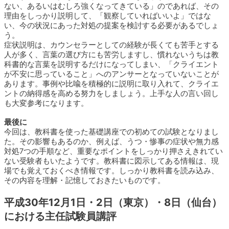
ない、あるいはむしろ強くなってきている」のであれば、その
理由をしっかり説明して、「観察していればいいよ」ではな
い、今の状況にあった対処の提案を検討する必要があるでしょ
う。
症状説明は、カウンセラーとしての経験が長くても苦手とする
人が多く、言葉の選び方にも苦労しますし、慣れないうちは教
科書的な言葉を説明するだけになってしまい、「クライエント
が不安に思っていること」へのアンサーとなっていないことが
あります。事例や比喩を積極的に説明に取り入れて、クライエ
ントの納得感を高める努力をしましょう。上手な人の言い回し
も大変参考になります。
最後に
今回は、教科書を使った基礎講座での初めての試験となりまし
た。その影響もあるのか、例えば、うつ・惨事の症状や無力感
対処7つの手順など、重要なポイントをしっかり押さえきれてい
ない受験者もいたようです。教科書に図示してある情報は、現
場でも覚えておくべき情報です。しっかり教科書を読み込み、
その内容を理解・記憶しておきたいものです。
平成30年12月1日・2日（東京）・8日（仙台）
における主任試験員講評