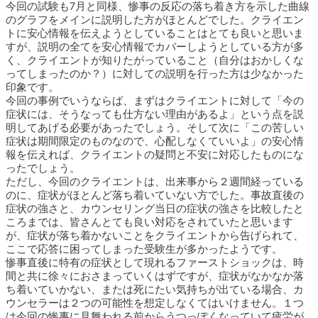
今回の試験も7月と同様、惨事の反応の落ち着き方を示した曲線
のグラフをメインに説明した方がほとんどでした。クライエン
トに安心情報を伝えようとしていることはとても良いと思いま
すが、説明の全てを安心情報でカバーしようとしている方が多
く、クライエントが知りたがっていること（自分はおかしくな
ってしまったのか？）に対しての説明を行った方は少なかった
印象です。
今回の事例でいうならば、まずはクライエントに対して「今の
症状には、そうなっても仕方ない理由があるよ」という点を説
明してあげる必要があったでしょう。そして次に「この苦しい
症状は期間限定のものなので、心配しなくていいよ」の安心情
報を伝えれば、クライエントの疑問と不安に対応したものにな
ったでしょう。
ただし、今回のクライエントは、出来事から２週間経っている
のに、症状がほとんど落ち着いていない方でした。事故直後の
症状の強さと、カウンセリング当日の症状の強さを比較したと
ころまでは、皆さんとても良い対応をされていたと思います
が、症状が落ち着かないことをクライエントから告げられて、
ここで応答に困ってしまった受験生が多かったようです。
惨事直後に特有の症状として現れるファーストショックは、時
間と共に徐々におさまっていくはずですが、症状がなかなか落
ち着いていかない、または死にたい気持ちが出ている場合、カ
ウンセラーは２つの可能性を想定しなくてはいけません。１つ
は今回の惨事に見舞われる前からうつっぽくなっていて疲労が