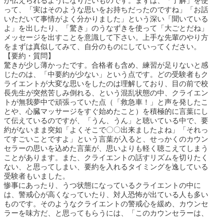
が伝えられるようになりたいものです。まずは、「了解」を使
って、「実はそのような思いをお持ちだったのですね」「お話
いただいて事情がよく分かりました」という深い「聞いている
よ」を出したり、「驚き」のうなずきを使って「大ごとだね」
メッセージを出すことを意識して下さい。上手な先輩のやり方
をまずは真似してみて、自分のものにしていってください。
【要約・質問】
驚きが少し薄かったです。合格者も含め、練習が足りないと感
じたのは、「中要約が少ない」という点です。どの受験者もク
ライエントが大変な思いをしたのは理解しており、目の前で校
長先生が突然苦しみ倒れる、という混乱状態の中、クライエン
トが無我夢中で頑張っていた点（「救急車！」と声を発したこ
とや、心臓マッサージをすぐ始めたこと）を積極的に言葉にし
て伝えているのですが、「うん、うん」と聴いている中で、要
約がないまま突如「よくそこで〇〇出来ましたよね」「それっ
てすごいことですよ」という言葉が入ると、せっかくのカウン
セラーの思いを込めた言葉が、思いよりも軽く聴こえてしまう
ことがあります。また、クライエントの話すリズムを切りたく
ない、と思ってしまい、要約を入れるタイミングを逸している
受験者もいました。
惨事にあったり、うつ状態になっているクライエントの中に
は、警戒心が高くなっていたり、対人恐怖が出ている人も多い
ものです。そのようなクライエントの警戒心を緩め、カウンセ
ラーを味方だ、と思ってもらうには、「このカウンセラーは、