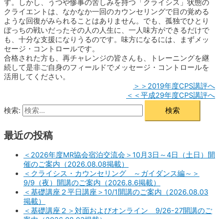
す。しかし、うつや惨事の苦しみを持つ「クライシス」状態の
クライエントは、なかなか一回のカウンセリングで目の覚める
ような回復がみられることはありません。でも、孤独でひとり
ぼっちの戦いだったその人の人生に、一人味方ができるだけで
も、十分な支援になりうるのです。味方になるには、まずメッ
セージ・コントロールです。
合格された方も、再チャレンジの皆さんも、トレーニングを継
続して是非ご自身のフィールドでメッセージ・コントロールを
活用してください。
＞＞2019年度CPS講評へ
＜＜平成29年度CPS講評へ
検索:
最近の投稿
＜2026年度MR協会宿泊交流会＞10月3日～4日（土日）開
催のご案内（2026.08.08掲載）
＜クライシス・カウンセリング ～ガイダンス編～＞
9/9（夜）開講のご案内（2026.8.6掲載）
＜基礎講座２平日講座＞10/1開講のご案内（2026.08.03
掲載）
＜基礎講座２＞対面およびオンライン 9/26-27開講のご