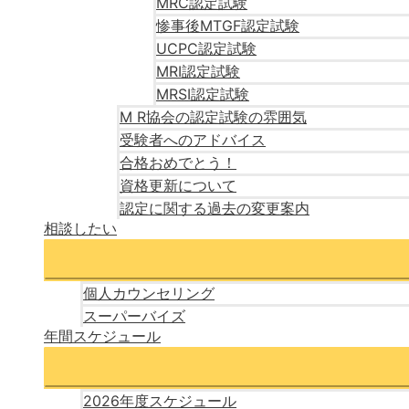
MRC認定試験
惨事後MTGF認定試験
UCPC認定試験
MRI認定試験
MRSI認定試験
M R協会の認定試験の雰囲気
受験者へのアドバイス
合格おめでとう！
資格更新について
認定に関する過去の変更案内
相談したい
個人カウンセリング
スーパーバイズ
年間スケジュール
2026年度スケジュール