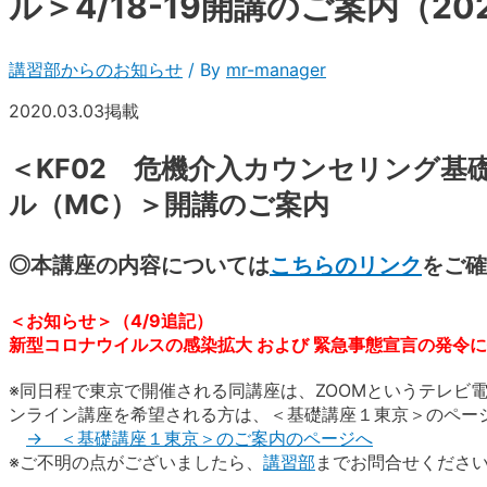
ル＞4/18-19開講のご案内（202
講習部からのお知らせ
/ By
mr-manager
2020.03.03掲載
＜KF02 危機介入カウンセリング基
ル（MC）＞開講のご案内
◎本講座の内容については
こちらのリンク
をご確
＜お知らせ＞（4/9追記）
新型コロナウイルスの感染拡大 および 緊急事態宣言の発令
※同日程で東京で開催される同講座は、ZOOMというテレビ
ンライン講座を希望される方は、＜基礎講座１東京＞のペー
→ ＜基礎講座１東京＞のご案内のページへ
※ご不明の点がございましたら、
講習部
までお問合せくださ