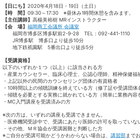
【日にち】
2020年4月18日・19日（土日）
【時 間】
09:30～17:30 ※昼休み1時間休憩を含みます。
【主任講師】
高楊美裕樹 MRインストラクター
【会 場】
福岡商工会議所 会議室
福岡市博多区博多駅前2-9-28 TEL：092-441-1110
JR博多駅 博多口より徒歩10分
地下鉄祇園駅 5番出口より徒歩5分
【受講資格】
以下のいずれか１つ（以上）に該当される方
・産業カウンセラー、臨床心理士、公認心理師、精神保健福
・上記以外の民間のカウンセリング団体の有資格者
・10時間以上の傾聴訓練を終えている方（修了証や受講団体
・傾聴を必要とする実務に就かれている方（簡単に業務内容
・MC入門講座を受講済みの方
※次の方は、いずれの講座も受講できません。
・医療機関受診中で、受講にあたり医師の許可を取っていな
・その他、ＭＲ協会が受講困難と判断した方
※ご自分が受講可能かどうかわからない場合は、
講習部
まで