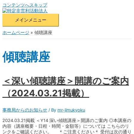
コンテンツへスキップ
メインメニュー
ホームページ
傾聴講座
傾聴講座
＜深い傾聴講座＞開講のご案内
（2024.03.21掲載）
事務局からのお知らせ
/ By
mr-jimukyoku
2024.03.21掲載 ＜Y14 深い傾聴講座＞開講のご案内 ◎本講座の
内容（講座概要・日程・時間・金額等）については こちらのリ
ンクをご確認ください。 ＊ご注意ください＊ 受付は次の通り