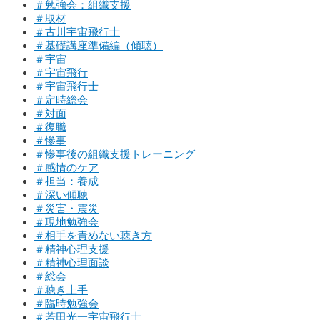
＃勉強会：組織支援
＃取材
＃古川宇宙飛行士
＃基礎講座準備編（傾聴）
＃宇宙
＃宇宙飛行
＃宇宙飛行士
＃定時総会
＃対面
＃復職
＃惨事
＃惨事後の組織支援トレーニング
＃感情のケア
＃担当：養成
＃深い傾聴
＃災害・震災
＃現地勉強会
＃相手を責めない聴き方
＃精神心理支援
＃精神心理面談
＃総会
＃聴き上手
＃臨時勉強会
＃若田光一宇宙飛行士