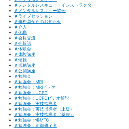
＃メンタルレスキュー・インストラクター
＃メンタルレスキュー協会
＃ライブセッション
＃事務局からのお知らせ
＃介入
＃休職
＃会員交流
＃会報誌
＃体験会
＃体験講座
＃傾聴
＃傾聴講座
＃公開講座
＃勉強会
＃勉強会：MRI
＃勉強会：MRIビデオ
＃勉強会：UCPC
＃勉強会：UCPCビデオ解説
＃勉強会：実技指導者
＃勉強会：実技指導者（上級）
＃勉強会：実技指導者（基礎）
＃勉強会：惨MTG
＃勉強会：組織修了者