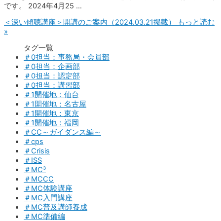
です。 2024年4月25 …
＜深い傾聴講座＞開講のご案内（2024.03.21掲載）
もっと読む
»
タグ一覧
＃0担当：事務局・会員部
＃0担当：企画部
＃0担当：認定部
＃0担当：講習部
＃1開催地：仙台
＃1開催地：名古屋
＃1開催地：東京
＃1開催地：福岡
＃CC～ガイダンス編～
＃cps
＃Crisis
＃ISS
＃MC³
＃MCCC
＃MC体験講座
＃MC入門講座
＃MC普及講師養成
＃MC準備編