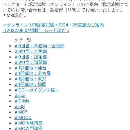
トラクター）認定試験（オンライン）＞のご案内 認定試験につ
いてのお問い合わせは、認定部（MRI)までお願いいたします。
＊MRI認定 …
＜オンライン MRI認定試験＞9/24・25実施のご案内
（2022.08.04掲載）
もっと読む »
タグ一覧
＃0担当：事務局・会員部
＃0担当：企画部
＃0担当：認定部
＃0担当：講習部
＃1開催地：仙台
＃1開催地：名古屋
＃1開催地：東京
＃1開催地：福岡
＃CC～ガイダンス編～
＃cps
＃Crisis
＃ISS
＃MC³
＃MCCC
＃MC体験講座
＃MC入門講座