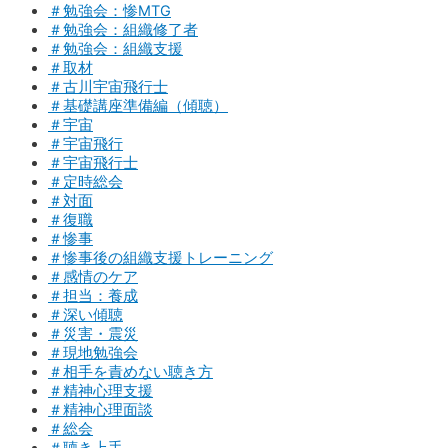
＃勉強会：惨MTG
＃勉強会：組織修了者
＃勉強会：組織支援
＃取材
＃古川宇宙飛行士
＃基礎講座準備編（傾聴）
＃宇宙
＃宇宙飛行
＃宇宙飛行士
＃定時総会
＃対面
＃復職
＃惨事
＃惨事後の組織支援トレーニング
＃感情のケア
＃担当：養成
＃深い傾聴
＃災害・震災
＃現地勉強会
＃相手を責めない聴き方
＃精神心理支援
＃精神心理面談
＃総会