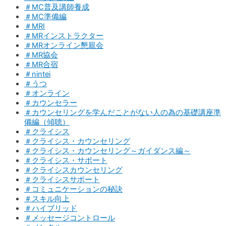
＃MC普及講師養成
＃MC準備編
＃MRI
＃MRインストラクター
＃MRオンライン懇親会
＃MR協会
＃MR合宿
＃nintei
＃うつ
＃オンライン
＃カウンセラー
＃カウンセリングを学んだことがない人の為の基礎講座準
備編（傾聴）
＃クライシス
＃クライシス・カウンセリング
＃クライシス・カウンセリング～ガイダンス編～
＃クライシス・サポート
＃クライシスカウンセリング
＃クライシスサポート
＃コミュニケーションの秘訣
＃スキル向上
＃ハイブリッド
＃メッセージコントロール